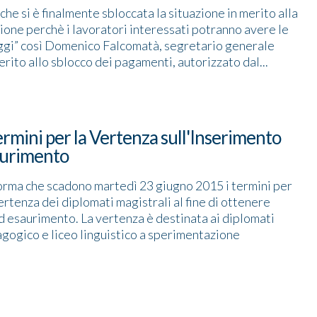
e si è finalmente sbloccata la situazione in merito alla
ione perchè i lavoratori interessati potranno avere le
oggi” così Domenico Falcomatà, segretario generale
erito allo sblocco dei pagamenti, autorizzato dal...
ermini per la Vertenza sull'Inserimento
aurimento
nforma che scadono martedì 23 giugno 2015 i termini per
vertenza dei diplomati magistrali al fine di ottenere
d esaurimento. La vertenza è destinata ai diplomati
agogico e liceo linguistico a sperimentazione