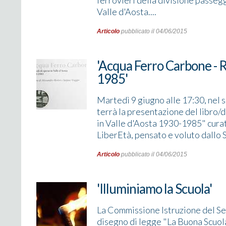
ferrovieri della divisione passe
Valle d'Aosta....
Articolo
pubblicato il 04/06/2015
'Acqua Ferro Carbone - Ri
1985'
Martedì 9 giugno alle 17:30, nel 
terrà la presentazione del libro/
in Valle d'Aosta 1930-1985" cura
LiberEtà, pensato e voluto dallo Sp
Articolo
pubblicato il 04/06/2015
'Illuminiamo la Scuola'
La Commissione Istruzione del Sen
disegno di legge "La Buona Scuola"