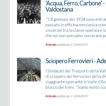
'Acqua, Ferro, Carbone' -
Valdostana
"L'8 gennaio del 1934 sono entrato
passato in officina meccanica come
viscerale tra la classe operaia e l
che noi non avevamo: non erano pe
Articolo
pubblicato il 19/06/2015
Sciopero Ferrovieri - Ad
I Sindacati dei Trasporti della Va
di sciopero dei ferrovieri della 
viaggiante operante in Valle d'Ao
blocco dei treni. "Siamo molto sodd
Articolo
pubblicato il 12/06/2015