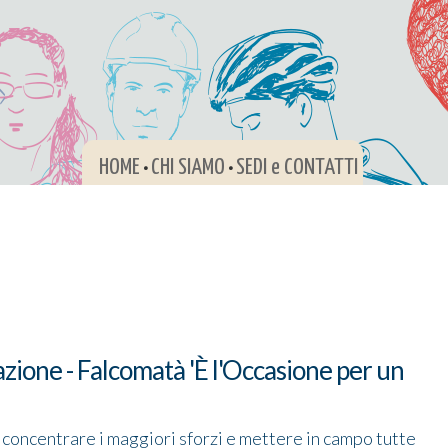
HOME
CHI SIAMO
SEDI e CONTATTI
•
•
ione - Falcomatà 'È l'Occasione per un
 concentrare i maggiori sforzi e mettere in campo tutte