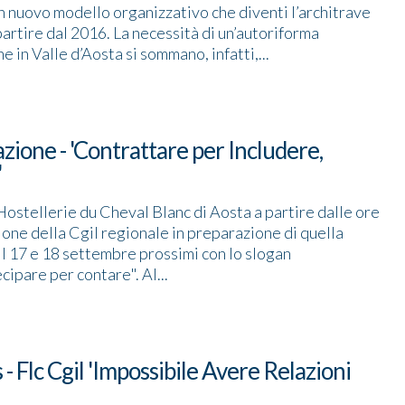
un nuovo modello organizzativo che diventi l’architrave
partire dal 2016. La necessità di un’autoriforma
 in Valle d’Aosta si sommano, infatti,...
ione - 'Contrattare per Includere,
'
'Hostellerie du Cheval Blanc di Aosta a partire dalle ore
one della Cgil regionale in preparazione di quella
il 17 e 18 settembre prossimi con lo slogan
ipare per contare". Al...
- Flc Cgil 'Impossibile Avere Relazioni