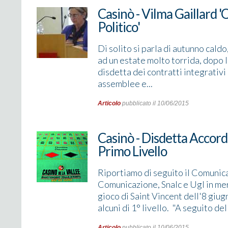
Casinò - Vilma Gaillard 
Politico'
Di solito si parla di autunno cald
ad un estate molto torrida, dopo l
disdetta dei contratti integrativi d
assemblee e...
Articolo
pubblicato il 10/06/2015
Casinò - Disdetta Accordi 
Primo Livello
Riportiamo di seguito il Comunicat
Comunicazione, Snalc e Ugl in mer
gioco di Saint Vincent dell'8 giugn
alcuni di 1° livello. "A seguito de
Articolo
pubblicato il 10/06/2015