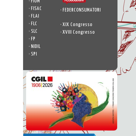
•
FIOM
•
FISAC
•
FEDERCONSUMATORI
•
FLAI
•
FLC
•
XIX Congresso
•
SLC
•
XVIII Congresso
•
FP
•
NIDIL
•
SPI