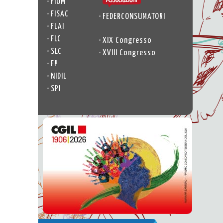
•
FIOM
•
FISAC
•
FEDERCONSUMATORI
•
FLAI
•
FLC
•
XIX Congresso
•
SLC
•
XVIII Congresso
•
FP
•
NIDIL
•
SPI