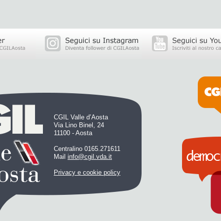
CGIL Valle d’Aosta
Via Lino Binel, 24
11100 - Aosta
Centralino 0165.271611
Mail
info@cgil.vda.it
Privacy e cookie policy