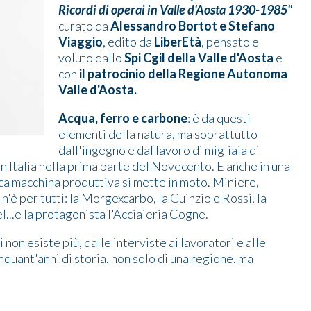
Ricordi di operai in Valle d'Aosta 1930-1985"
curato da
Alessandro Bortot e Stefano
Viaggio
, edito da
LiberEtà
, pensato e
voluto dallo
Spi Cgil della Valle d'Aosta
e
con
il patrocinio della Regione Autonoma
Valle d'Aosta.
Acqua, ferro e carbone
: è da questi
elementi della natura, ma soprattutto
dall'ingegno e dal lavoro di migliaia di
in Italia nella prima parte del Novecento. E anche in una
ca macchina produttiva si mette in moto. Miniere,
 n'è per tutti: la Morgexcarbo, la Guinzio e Rossi, la
l...e la protagonista l'Acciaieria Cogne.
non esiste più, dalle interviste ai lavoratori e alle
onquant'anni di storia, non solo di una regione, ma