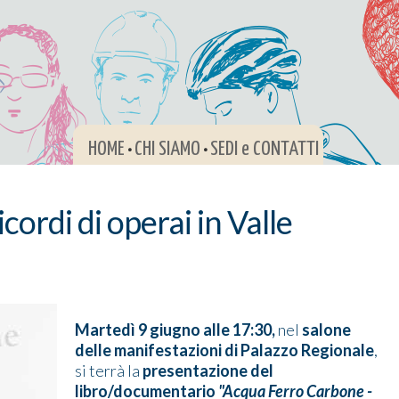
HOME
CHI SIAMO
SEDI e CONTATTI
•
•
ordi di operai in Valle
Martedì 9 giugno alle 17:30,
nel
salone
delle manifestazioni di Palazzo Regionale
,
si terrà la
presentazione del
libro/documentario
"Acqua Ferro Carbone -