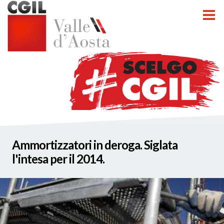
tti
Ammortizzatori in deroga. Siglata
nzioni
l'intesa per il 2014.
nato INCA