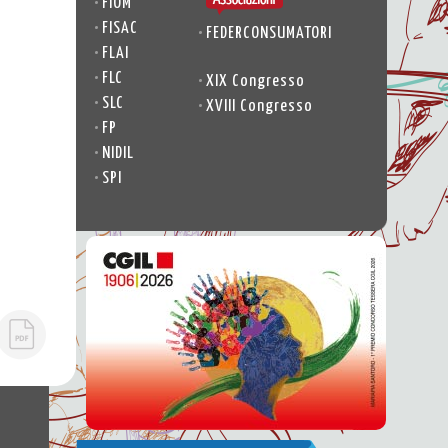
•
FIOM
•
FISAC
•
FEDERCONSUMATORI
•
FLAI
•
FLC
•
XIX Congresso
•
SLC
•
XVIII Congresso
•
FP
•
NIDIL
•
SPI