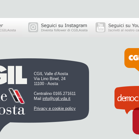
CGIL Valle d’Aosta
Via Lino Binel, 24
11100 - Aosta
Centralino 0165.271611
Mail
info@cgil.vda.it
Privacy e cookie policy