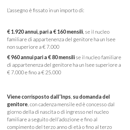
 Privacy
L’assegno è fissato in un importo di:
leBlowing
€ 1.920 annui, pari a € 160 mensili
, se il nucleo
familiare di appartenenza del genitore ha un Isee
non superiore a € 7.000
€ 960 annui pari a € 80 mensili
se il nucleo familiare
di appartenenza del genitore ha un Isee superiore a
€ 7.000 e fino a € 25.000
Viene corrisposto dall’Inps
,
su domanda del
genitore
, con cadenza mensile ed è concesso dal
giorno della di nascita o di ingresso nel nucleo
familiare a seguito dell’adozione e fino al
compimento del terzo anno di età o fino al terzo