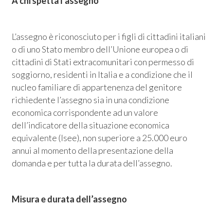
A chi spetta l’assegno
L’assegno è riconosciuto per i figli di cittadini italiani
o di uno Stato membro dell’Unione europea o di
cittadini di Stati extracomunitari con permesso di
soggiorno, residenti in Italia e a condizione che il
nucleo familiare di appartenenza del genitore
richiedente l’assegno sia in una condizione
economica corrispondente ad un valore
dell’indicatore della situazione economica
equivalente (Isee), non superiore a 25.000 euro
Consum.
annui al momento della presentazione della
domanda e per tutta la durata dell’assegno.
esso
Misura e durata dell’assegno
siamo