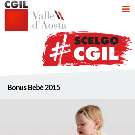
tti
Bonus Bebè 2015
nzioni
nato INCA