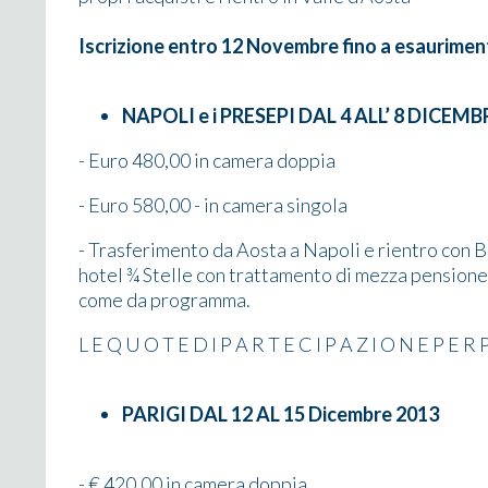
Iscrizione entro 12 Novembre fino a esaurimen
NAPOLI e i PRESEPI DAL 4 ALL’ 8 DICEMB
- Euro 480,00 in camera doppia
- Euro 580,00 - in camera singola
- Trasferimento da Aosta a Napoli e rientro con Bu
hotel ¾ Stelle con trattamento di mezza pensione.
come da programma.
L E Q U O T E D I P A R T E C I P A Z I O N E P E R
PARIGI DAL 12 AL 15 Dicembre 2013
- € 420,00 in camera doppia