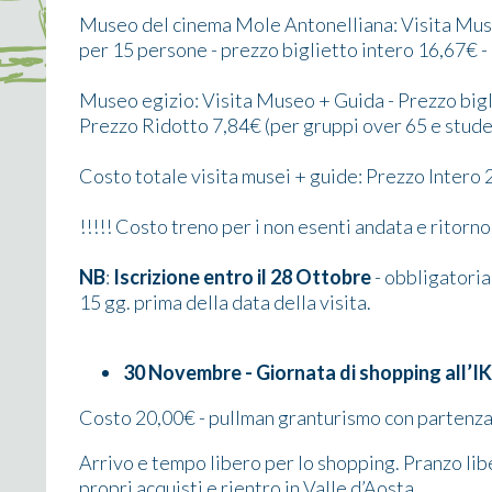
Museo del cinema Mole Antonelliana: Visita Mus
per 15 persone - prezzo biglietto intero 16,67€ -
Museo egizio: Visita Museo + Guida - Prezzo bigl
Prezzo Ridotto 7,84€ (per gruppi over 65 e stude
Costo totale visita musei + guide: Prezzo Intero
!!!!! Costo treno per i non esenti andata e ritorn
NB
:
Iscrizione entro il 28 Ottobre
- obbligatoria
15 gg. prima della data della visita.
30 Novembre - Giornata di shopping all’
Costo 20,00€ - pullman granturismo con partenza 
Arrivo e tempo libero per lo shopping. Pranzo libe
propri acquisti e rientro in Valle d’Aosta