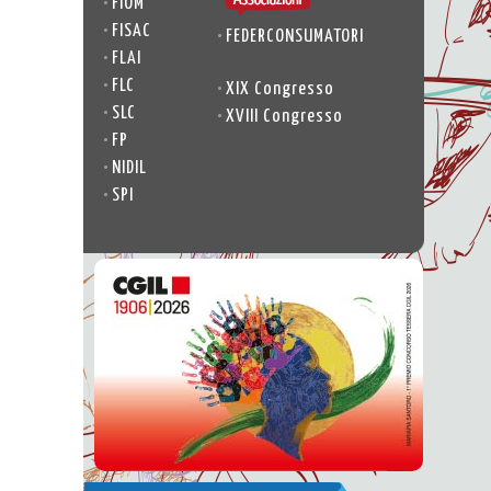
•
FIOM
•
FISAC
•
FEDERCONSUMATORI
•
FLAI
•
FLC
•
XIX Congresso
•
SLC
•
XVIII Congresso
•
FP
•
NIDIL
•
SPI