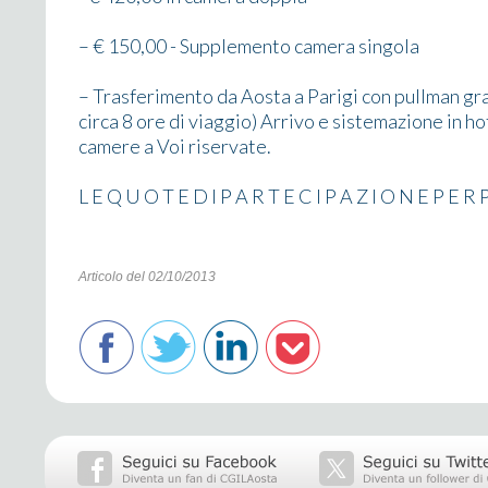
– € 150,00 - Supplemento camera singola
– Trasferimento da Aosta a Parigi con pullman gra
circa 8 ore di viaggio) Arrivo e sistemazione in ho
camere a Voi riservate.
L E Q U O T E D I P A R T E C I P A Z I O N E P E R
Articolo del 02/10/2013