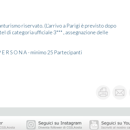
nturismo riservato. (L’arrivo a Parigi è previsto dopo
tel di categoria ufficiale 3*** , assegnazione delle
 P E R S O N A - minimo 25 Partecipanti