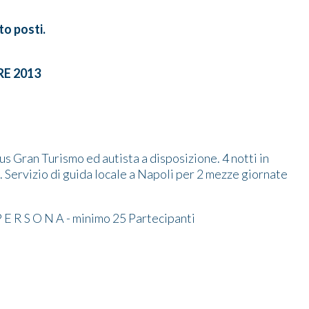
to posti.
RE 2013
s Gran Turismo ed autista a disposizione. 4 notti in
 Servizio di guida locale a Napoli per 2 mezze giornate
 P E R S O N A - minimo 25 Partecipanti