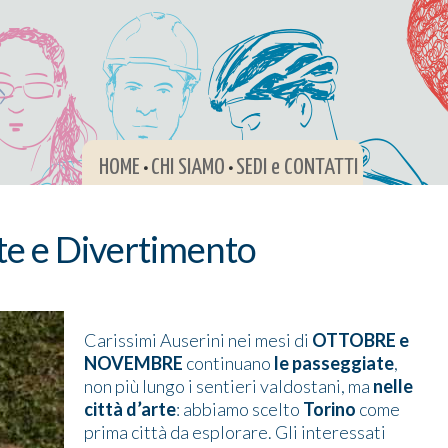
HOME
CHI SIAMO
SEDI e CONTATTI
•
•
e e Divertimento
Carissimi Auserini nei mesi di
OTTOBRE e
NOVEMBRE
continuano
le passeggiate
,
non più lungo i sentieri valdostani, ma
nelle
città d’arte
: abbiamo scelto
Torino
come
prima città da esplorare. Gli interessati