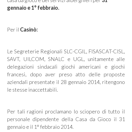
casa da gioco e dei servizi alberghieri per
31
gennaio e 1° febbraio.
Per il
Casinò:
Le Segreterie Regionali SLC-CGIL, FISASCAT-CISL,
SAVT, UILCOM, SNALC e UGL, unitamente alle
delegazioni sindacali giochi americani e giochi
francesi, dopo aver preso atto delle proposte
aziendali presentate il 28 gennaio 2014, ritengono
le stesse inaccettabili.
Consum.
esso
Per tali ragioni proclamano lo sciopero di tutto il
personale dipendente della Casa da Gioco il 31
siamo
gennaio e il 1° febbraio 2014.