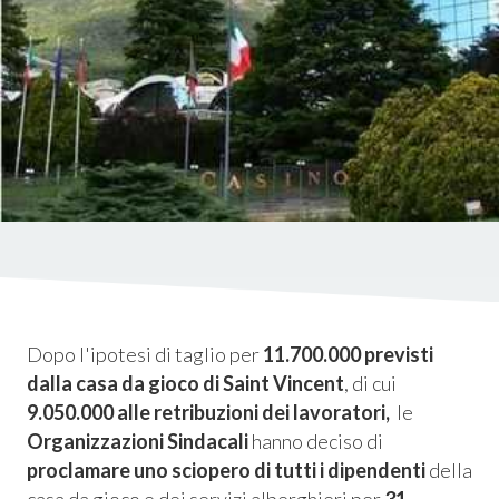
istica
ms
em
Dopo l'ipotesi di taglio per
11.700.000 previsti
dalla casa da gioco di Saint Vincent
, di cui
9.050.000 alle retribuzioni dei lavoratori,
le
Organizzazioni Sindacali
hanno deciso di
proclamare uno sciopero di tutti i dipendenti
della