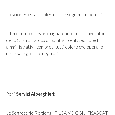
 Privacy
Lo sciopero si articolerà con le seguenti modalità:
leBlowing
intero turno di lavoro, riguardante tutti i lavoratori
della Casa da Gioco di Saint Vincent, tecnici ed
amministrativi, compresi tutti coloro che operano
nelle sale giochi e negli uffici.
Per i
Servizi Alberghieri
:
Le Segreterie Regionali FILCAMS-CGIL, FISASCAT-