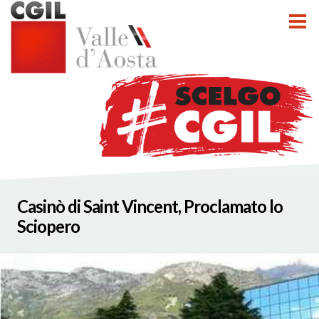
tti
Casinò di Saint Vincent, Proclamato lo
nzioni
Sciopero
nato INCA