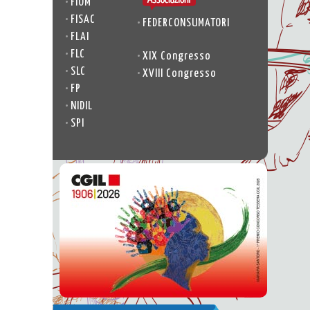
•
FIOM
•
FISAC
•
FEDERCONSUMATORI
•
FLAI
•
FLC
•
XIX Congresso
•
SLC
•
XVIII Congresso
•
FP
•
NIDIL
•
SPI