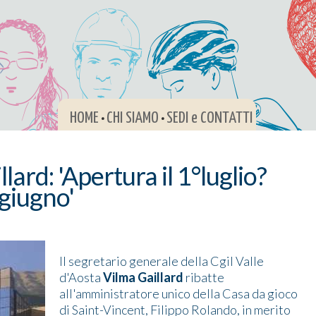
HOME
CHI SIAMO
SEDI e CONTATTI
•
•
lard: 'Apertura il 1°luglio?
 giugno'
Il segretario generale della Cgil Valle
d'Aosta
Vilma Gaillard
ribatte
all'amministratore unico della Casa da gioco
di Saint-Vincent, Filippo Rolando, in merito