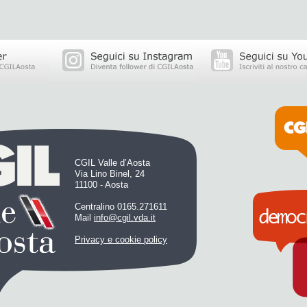
CGIL Valle d’Aosta
Via Lino Binel, 24
11100 - Aosta
Centralino 0165.271611
Mail
info@cgil.vda.it
Privacy e cookie policy