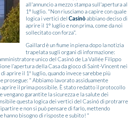
all'annuncio a mezzo stampa sull'apertura al
1° luglio. "Non riusciamo a capire con quale
logica i vertici del
Casinò
abbiano deciso di
aprire il 1° luglio e non prima, come da noi
sollecitato con forza".
Gaillard è un fiume in piena dopo la notizia
trapelata sugli organi di informazione:
’amministratore unico del Casinó de La Vallée Filippo
ione l’apertura della Casa da gioco di Saint-Vincent nei
di aprire il 1º luglio, quando invece sarebbe più
 che prosegue: " Abbiamo lavorato assiduamente
 aprire il prima possibile. È stato redatto il protocollo
e vengano garantite la sicurezza e la salute dei
nsibile questa logica dei vertici del Casinó di protrarre
ipartire e non si può pensare di farlo, mettendo
he hanno bisogno di risposte e subito! "