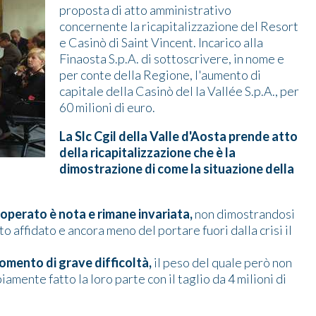
proposta di atto amministrativo
concernente la ricapitalizzazione del Resort
e Casinò di Saint Vincent. Incarico alla
Finaosta S.p.A. di sottoscrivere, in nome e
per conte della Regione, l'aumento di
capitale della Casinò del la Vallée S.p.A., per
60 milioni di euro.
La Slc Cgil della Valle d'Aosta prende atto
della ricapitalizzazione che è la
dimostrazione di come la situazione della
 operato è nota e rimane invariata,
non dimostrandosi
to affidato e ancora meno del portare fuori dalla crisi il
mento di grave difficoltà,
il peso del quale però non
amente fatto la loro parte con il taglio da 4 milioni di