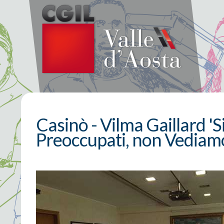
Casinò - Vilma Gaillard 
Preoccupati, non Vediamo 