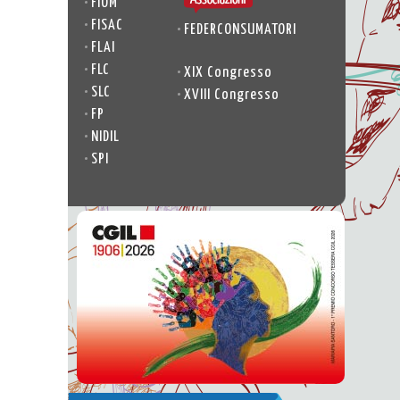
•
FIOM
•
FISAC
•
FEDERCONSUMATORI
•
FLAI
•
FLC
•
XIX Congresso
•
SLC
•
XVIII Congresso
•
FP
•
NIDIL
•
SPI