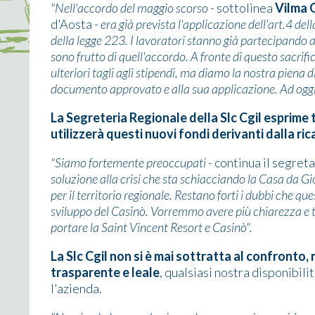
"Nell'accordo del maggio scorso
- sottolinea
Vilma G
d'Aosta -
era già prevista l'applicazione dell'art.4 dell
della legge 223. I lavoratori stanno già partecipando al
sono frutto di quell'accordo. A fronte di questo sacrifi
ulteriori tagli agli stipendi, ma diamo la nostra piena 
documento approvato e alla sua applicazione. Ad oggi, 
La Segreteria Regionale della Slc Cgil esprime 
utilizzerà questi nuovi fondi derivanti dalla ri
"Siamo fortemente preoccupati
- continua il segreta
soluzione alla crisi che sta schiacciando la Casa da G
per il territorio regionale. Restano forti i dubbi che 
sviluppo del Casinò. Vorremmo avere più chiarezza e t
portare la Saint Vincent Resort e Casinò".
La Slc Cgil non si è mai sottratta al confront
trasparente e leale
, qualsiasi nostra disponibilit
l'azienda.