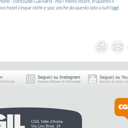
zione
- conclude Gaillard -
ma l'intero resort, in quanto il
o hotel cinque stelle e spa; anche da questo lato a tutt'oggi
CGIL Valle d’Aosta
Via Lino Binel, 24