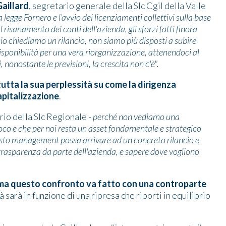
aillard
, segretario generale della Slc Cgil della Valle
a legge Fornero e l’avvio dei licenziamenti collettivi sulla base
 risanamento dei conti dell'azienda, gli sforzi fatti finora
cio chiediamo un rilancio, non siamo più disposti a subire
disponibilità per una vera riorganizzazione, attenendoci al
nonostante le previsioni, la crescita non c'è".
tutta la sua perplessità su come la dirigenza
capitalizzazione
.
rio della Slc Regionale -
perché non vediamo una
ioco e che per noi resta un asset fondamentale e strategico
questo management possa arrivare ad un concreto rilancio e
rasparenza da parte dell'azienda, e sapere dove vogliono
o, ma questo confronto va fatto con una controparte
à sarà in funzione di una ripresa che riporti in equilibrio