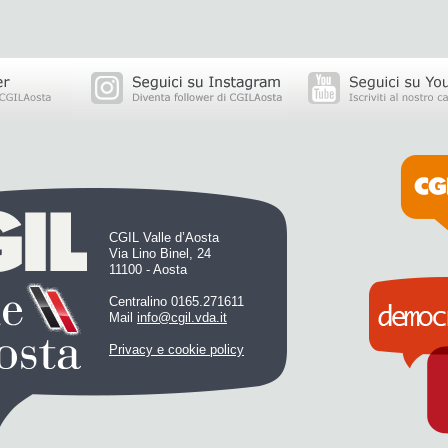
CGIL Valle d’Aosta
Via Lino Binel, 24
11100 - Aosta
Centralino 0165.271611
Mail
info@cgil.vda.it
Privacy e cookie policy