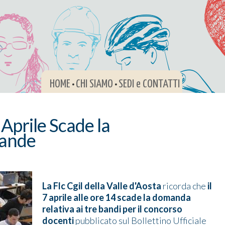
HOME
CHI SIAMO
SEDI e CONTATTI
•
•
 Aprile Scade la
mande
La Flc Cgil della Valle d'Aosta
ricorda che
il
7 aprile alle ore 14 scade la domanda
relativa ai tre bandi per il concorso
docenti
pubblicato sul Bollettino Ufficiale