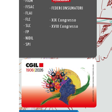
•
FIOM
•
FISAC
•
FEDERCONSUMATORI
•
FLAI
•
FLC
•
XIX Congresso
•
SLC
•
XVIII Congresso
•
FP
•
NIDIL
•
SPI