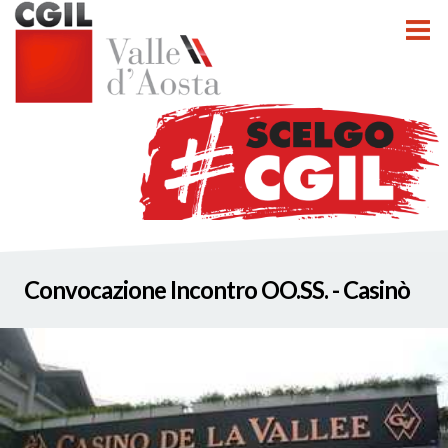
tti
Convocazione Incontro OO.SS. - Casinò
nzioni
nato INCA