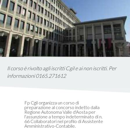
istica
ms
em
Il corso è rivolto agli iscritti Cgil e ai non iscritti. Per
informazioni 0165.271612
Fp Cgil organizza un corso di
preparazione al concorso indetto dalla
Regione Autonoma Valle d'Aosta per
l'assunzione a tempo indeterminato di n.
66 Collaboratori nel profilo di Assistente
Amministrativo-Contabile.