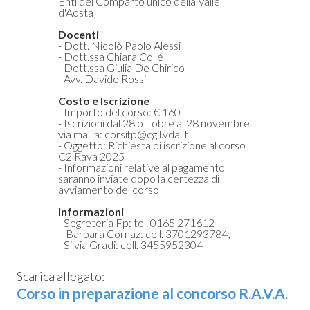
Enti del Comparto unico della Valle
 Privacy
d'Aosta
Docenti
- Dott. Nicolò Paolo Alessi
leBlowing
- Dott.ssa Chiara Collé
- Dott.ssa Giulia De Chirico
- Avv. Davide Rossi
Costo
e
Iscrizione
- Importo del corso: € 160
- Iscrizioni dal 28 ottobre al 28 novembre
via mail a: corsifp@cgil.vda.it
- Oggetto: Richiesta di iscrizione al corso
C2 Rava 2025
- Informazioni relative al pagamento
saranno inviate dopo la certezza di
avviamento del corso
Informazioni
- Segreteria Fp: tel. 0165 271612
- Barbara Cornaz: cell. 3701293784;
- Silvia Gradi: cell. 3455952304
Scarica allegato:
Corso in preparazione al concorso R.A.V.A.