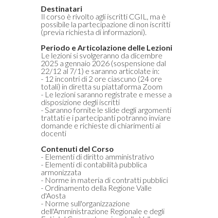
Destinatari
Il corso è rivolto agli iscritti CGIL, ma è
possibile la partecipazione di non iscritti
(previa richiesta di informazioni).
Periodo
e
Articolazione
delle
Lezioni
Le lezioni si svolgeranno da dicembre
2025 a gennaio 2026 (sospensione dal
22/12 al 7/1) e saranno articolate in:
- 12 incontri di 2 ore ciascuno (24 ore
totali) in diretta su piattaforma Zoom
- Le lezioni saranno registrate e messe a
disposizione degli iscritti
- Saranno fornite le slide degli argomenti
trattati e i partecipanti potranno inviare
domande e richieste di chiarimenti ai
docenti
Consum.
Contenuti
del
Corso
- Elementi di diritto amministrativo
- Elementi di contabilità pubblica
armonizzata
esso
- Norme in materia di contratti pubblici
- Ordinamento della Regione Valle
d'Aosta
siamo
- Norme sull'organizzazione
dell'Amministrazione Regionale e degli