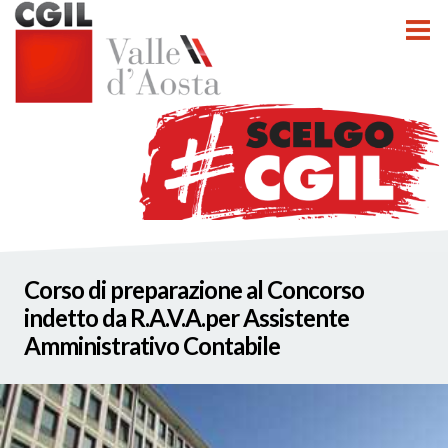
tti
Corso di preparazione al Concorso
nzioni
indetto da R.A.V.A.per Assistente
Amministrativo Contabile
nato INCA