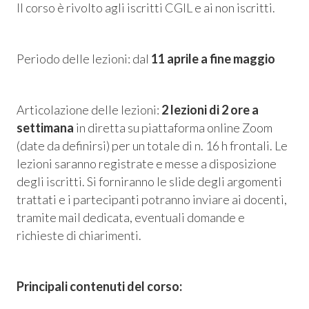
Il corso è rivolto agli iscritti CGIL e ai non iscritti.
 Privacy
leBlowing
Periodo delle lezioni: dal
11 aprile a fine maggio
Articolazione delle lezioni:
2 lezioni di 2 ore a
settimana
in diretta su piattaforma online Zoom
(date da definirsi) per un totale di n. 16 h frontali. Le
lezioni saranno registrate e messe a disposizione
degli iscritti. Si forniranno le slide degli argomenti
trattati e i partecipanti potranno inviare ai docenti,
tramite mail dedicata, eventuali domande e
richieste di chiarimenti.
Principali contenuti del corso: