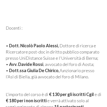
Docenti :
•
Dott. Nicolò Paolo Alessi,
Dottore di ricerca e
Ricercatore post-doc in diritto pubblico comparato
presso UniDistance Suisse e l'Università di Berna;
•
Avv. Davide Rossi
, avvocato del foro di Aosta;
•
Dott.ssa Giulia De Chirico,
funzionario presso
l'Asl di Biella, già avvocato del foro di Milano.
L'importo del corso è di
€ 130 per gli iscritti Cgil
e di
€ 180 per i non iscritti
e verrà attivato solo al
raggiungimento di almeno
15 partecipanti.