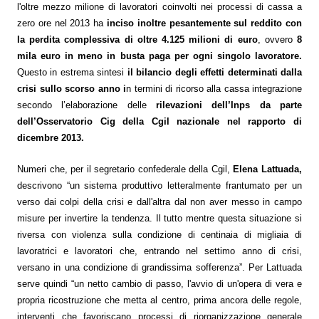
l'oltre mezzo milione di lavoratori coinvolti nei processi di cassa a
zero ore nel 2013 ha
inciso inoltre pesantemente sul reddito con
la perdita complessiva di oltre 4.125 milioni di euro
, ovvero
8
mila euro in meno in busta paga per ogni singolo lavoratore.
Questo in estrema sintesi
il bilancio degli effetti determinati dalla
crisi sullo scorso anno i
n termini di ricorso alla cassa integrazione
secondo l’elaborazione delle
rilevazioni dell’Inps da parte
dell’Osservatorio Cig della Cgil nazionale nel rapporto di
dicembre 2013.
Numeri che, per il segretario confederale della Cgil,
Elena Lattuada,
descrivono “
un sistema produttivo letteralmente frantumato per un
verso dai colpi della crisi e dall'altra dal non aver messo in campo
Consum.
misure per invertire la tendenza. Il tutto mentre questa situazione si
riversa con violenza sulla condizione di centinaia di migliaia di
lavoratrici e lavoratori che, entrando nel settimo anno di crisi,
esso
versano in una condizione di grandissima sofferenza”
. Per Lattuada
serve quindi
“un netto cambio di passo, l'avvio di un'opera di vera e
siamo
propria ricostruzione che metta al centro, prima ancora delle regole,
interventi che favoriscano processi di riorganizzazione generale