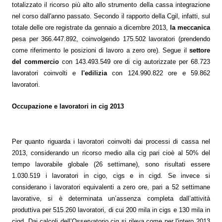
totalizzato il ricorso più alto allo strumento della cassa integrazione
nel corso dall'anno passato. Secondo il rapporto della Cgil, infatti, sul
totale delle ore registrate da gennaio a dicembre 2013,
la meccanica
pesa per 366.447.892, coinvolgendo 175.502 lavoratori (prendendo
come riferimento le posizioni di lavoro a zero ore). Segue il
settore
del commercio
con 143.493.549 ore di cig autorizzate per 68.723
lavoratori coinvolti e
l'edilizia
con 124.990.822 ore e 59.862
lavoratori.
Occupazione e lavoratori in cig 2013
Per quanto riguarda i lavoratori coinvolti dai processi di cassa nel
2013, considerando un ricorso medio alla cig pari cioè al 50% del
tempo lavorabile globale (26 settimane), sono risultati essere
1.030.519 i lavoratori in cigo, cigs e in cigd. Se invece si
considerano i lavoratori equivalenti a zero ore, pari a 52 settimane
lavorative, si è determinata un’assenza completa dall’attività
produttiva per 515.260 lavoratori, di cui 200 mila in cigs e 130 mila in
cigd. Dai calcoli dell’Osservatorio cig si rileva come per l'intero 2013