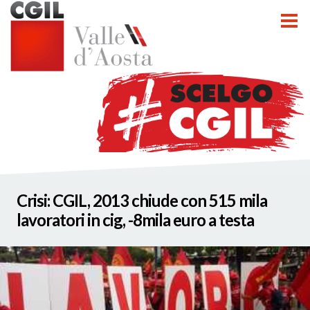
tti
Crisi: CGIL, 2013 chiude con 515 mila
nzioni
lavoratori in cig, -8mila euro a testa
nato INCA