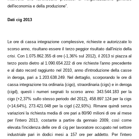
 Privacy
dell'economia e della produzione”.
Dati cig 2013
leBlowing
Le ore di cassa integrazione complessive, richieste e autorizzate lo
scorso anno, risultano essere il terzo peggior risultato dall'inizio della
crisi. Con 1.075.862.355 di ore (-1,36% sul 2012), il 2013 si piazza al
terzo posto dietro al 1.090.654.222 di ore richieste l'anno precedente
e al dato record raggiunto nel 2010, anno d'introduzione della casse
in deroga, pari a 1.203.638.249. Nel dettaglio, scorporando le ore di
cassa integrazione tra ordinaria (cigo), straordinaria (cigs) e in deroga
(cigd), questi i numeri segnati lo scorso anno: 343.544.183 per la
cigo (+2,37% sullo stesso periodo del 2012), 458.897.124 per la cigs
(+14,64%), 273.421.048 per la cigd (-22,93%). Rimane quindi senza
variazioni la richiesta media di ore pari a 80/90 milioni di ore al mese
per l'intero 2013, costante a partire da gennaio 2009, così come
elevata l'incidenza delle ore di cig per lavoratore occupato nel settore
industriale pari in dodici mesi a 157 ore per addetto. Per l'intero