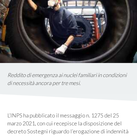
istica
ms
em
Reddito di emergenza ai nuclei familiari in condizioni
di necessità ancora per tre mesi.
L’INPS ha pubblicato il messaggio n. 1275 del 25
marzo 2021, con cui recepisce la disposizione del
decreto Sostegni riguardo l’erogazione di indennità