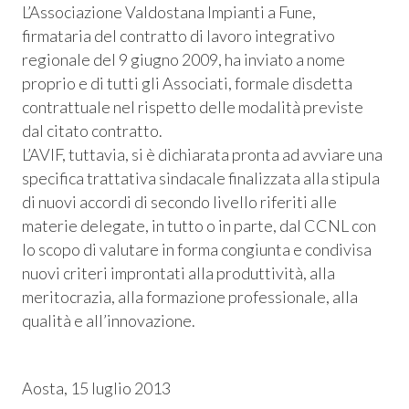
L’Associazione Valdostana Impianti a Fune,
 Privacy
firmataria del contratto di lavoro integrativo
regionale del 9 giugno 2009, ha inviato a nome
leBlowing
proprio e di tutti gli Associati, formale disdetta
contrattuale nel rispetto delle modalità previste
dal citato contratto.
L’AVIF, tuttavia, si è dichiarata pronta ad avviare una
specifica trattativa sindacale finalizzata alla stipula
di nuovi accordi di secondo livello riferiti alle
materie delegate, in tutto o in parte, dal CCNL con
lo scopo di valutare in forma congiunta e condivisa
nuovi criteri improntati alla produttività, alla
meritocrazia, alla formazione professionale, alla
qualità e all’innovazione.
Aosta, 15 luglio 2013