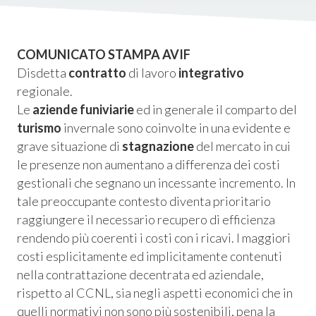
istica
ms
COMUNICATO STAMPA AVIF
Disdetta
contratto
di lavoro
integrativo
em
regionale.
Le
aziende funiviarie
ed in generale il comparto del
turismo
invernale sono coinvolte in una evidente e
grave situazione di
stagnazione
del mercato in cui
le presenze non aumentano a differenza dei costi
gestionali che segnano un incessante incremento. In
tale preoccupante contesto diventa prioritario
raggiungere il necessario recupero di efficienza
rendendo più coerenti i costi con i ricavi. I maggiori
costi esplicitamente ed implicitamente contenuti
nella contrattazione decentrata ed aziendale,
rispetto al CCNL, sia negli aspetti economici che in
quelli normativi non sono più sostenibili, pena la