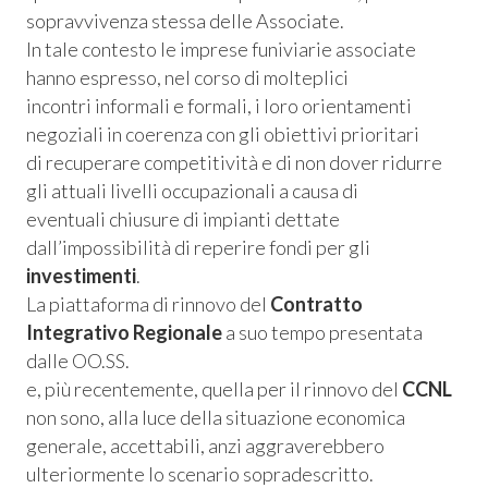
sopravvivenza stessa delle Associate.
In tale contesto le imprese funiviarie associate
hanno espresso, nel corso di molteplici
incontri informali e formali, i loro orientamenti
negoziali in coerenza con gli obiettivi prioritari
di recuperare competitività e di non dover ridurre
gli attuali livelli occupazionali a causa di
eventuali chiusure di impianti dettate
dall’impossibilità di reperire fondi per gli
investimenti
.
La piattaforma di rinnovo del
Contratto
Integrativo Regionale
a suo tempo presentata
Consum.
dalle OO.SS.
e, più recentemente, quella per il rinnovo del
CCNL
esso
non sono, alla luce della situazione economica
generale, accettabili, anzi aggraverebbero
siamo
ulteriormente lo scenario sopradescritto.