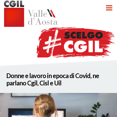
tti
Donne e lavoro in epoca di Covid, ne
nzioni
parlano Cgil, Cisl e Uil
nato INCA