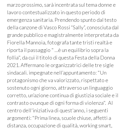
marzo prossimo, sarà incentrata sul tema donne e
lavoro contestualizzato in questo periodo di
emergenza sanitaria. Prendendo spunto dal testo
della canzone di Vasco Rossi “Sally”, conosciuta dal
grande pubblico e magistralmente interpretata da
Fiorella Mannoia, fotografa tante tristi realtà e
riporta il passaggio " …è un equilibrio sopra la
follia", da cui il titolo di questa Festa della Donna
2021. Affermano le organizzatrici delle tre sigle
sindacali. impegnate nell’appuntamento: "Un
protagonismo che va valorizzato, rispettato e
sostenuto ogni giorno, attraverso un linguaggio
Consum.
corretto, un’azione continua di giustizia sociale e il
contrasto ovunque di ogni forma di violenza". Al
esso
centro dell'iniziativa di quest'anno, i seguenti
argomenti: "Prima linea, scuole chiuse, affetti a
siamo
distanza, occupazione di qualità, working smart,