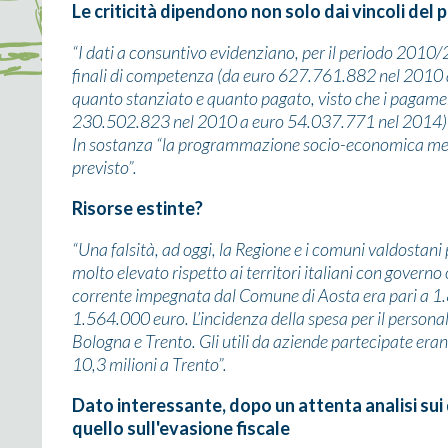
Le criticità dipendono non solo dai vincoli del p
“I dati a consuntivo evidenziano, per il periodo 2010/
finali di competenza (da euro 627.761.882 nel 2010 a
quanto stanziato e quanto pagato, visto che i pagame
230.502.823 nel 2010 a euro 54.037.771 nel 2014) e r
In sostanza “la programmazione socio-economica mess
previsto”.
Risorse estinte?
“Una falsità, ad oggi, la Regione e i comuni valdostani
molto elevato rispetto ai territori italiani con govern
corrente impegnata dal Comune di Aosta era pari a 1
1.564.000 euro. L’incidenza della spesa per il persona
Bologna e Trento. Gli utili da aziende partecipate eran
10,3 milioni a Trento”.
Dato interessante, dopo un attenta analisi sui d
quello sull'evasione fiscale