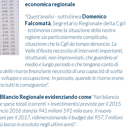
economica regionale
"Quest'analisi
- sottolinea
Domenico
Falcomatà
, Segretario Regionale della Cgil
- testimonia come la situazione della nostra
regione sia particolarmente complicata,
situazione che la Cgil da tempo denuncia. La
Valle d'Aosta necessita di interventi importanti,
strutturali, non improvvisati, che guardino al
medio e lungo periodo e che tengano conto di
 delle risorse finanziarie necessita di una capacità di scelta
o sviluppo e occupazione. In passato, quando le risorse erano
o tutti le conseguenze".
mo Bilancio Regionale evidenziando come
“
Nel bilancio
pese totali (correnti + investimento) previste per il 2015
ncio 2016 stanzia 941 milioni 591 mila euro. Il nuovo
ni per il 2017, ridimensionando il budget dai 957,7 milioni
iù bassa in assoluto negli ultimi anni)”.