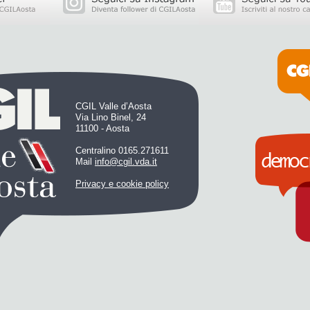
CGIL Valle d’Aosta
Via Lino Binel, 24
11100 - Aosta
Centralino 0165.271611
Mail
info@cgil.vda.it
Privacy e cookie policy