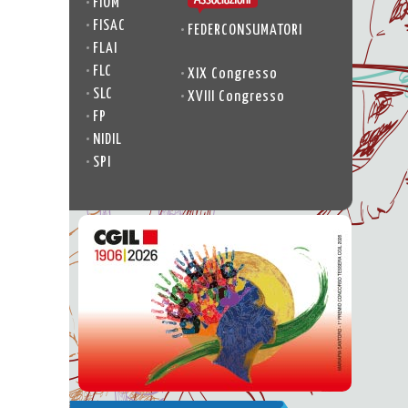
•
FIOM
•
FISAC
•
FEDERCONSUMATORI
•
FLAI
•
FLC
•
XIX Congresso
•
SLC
•
XVIII Congresso
•
FP
•
NIDIL
•
SPI