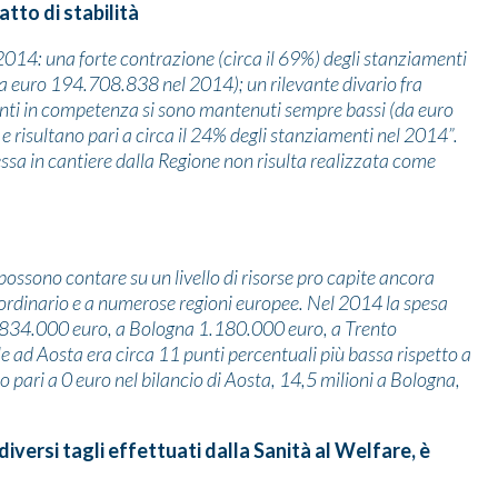
atto di stabilità
2014: una forte contrazione (circa il 69%) degli stanziamenti
 euro 194.708.838 nel 2014); un rilevante divario fra
nti in competenza si sono mantenuti sempre bassi (da euro
isultano pari a circa il 24% degli stanziamenti nel 2014”.
a in cantiere dalla Regione non risulta realizzata come
 possono contare su un livello di risorse pro capite ancora
o ordinario e a numerose regioni europee. Nel 2014 la spesa
.834.000 euro, a Bologna 1.180.000 euro, a Trento
le ad Aosta era circa 11 punti percentuali più bassa rispetto a
o pari a 0 euro nel bilancio di Aosta, 14,5 milioni a Bologna,
iversi tagli effettuati dalla Sanità al Welfare, è