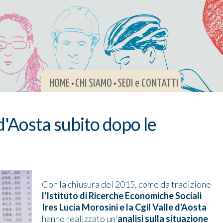
HOME
CHI SIAMO
SEDI e CONTATTI
•
•
 d'Aosta subito dopo le
Con la chiusura del 2015, come da tradizione
l'Istituto di Ricerche Economiche Sociali
Ires Lucia Morosini e la Cgil Valle d'Aosta
hanno realizzato un'
analisi sulla situazione