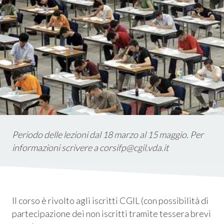
istica
ms
em
Periodo delle lezioni dal 18 marzo al 15 maggio. Per
informazioni scrivere a corsifp@cgil.vda.it
Il corso è rivolto agli iscritti CGIL (con possibilità di
partecipazione dei non iscritti tramite tessera brevi