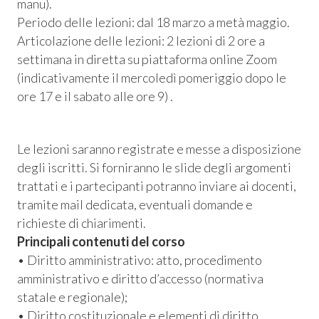
manu).
Periodo delle lezioni: dal 18 marzo a metà maggio.
Articolazione delle lezioni: 2 lezioni di 2 ore a
settimana in diretta su piattaforma online Zoom
(indicativamente il mercoledì pomeriggio dopo le
ore 17 e il sabato alle ore 9) .
Le lezioni saranno registrate e messe a disposizione
degli iscritti. Si forniranno le slide degli argomenti
trattati e i partecipanti potranno inviare ai docenti,
tramite mail dedicata, eventuali domande e
Consum.
richieste di chiarimenti.
Principali contenuti del corso
esso
• Diritto amministrativo: atto, procedimento
amministrativo e diritto d’accesso (normativa
siamo
statale e regionale);
• Diritto costituzionale e elementi di diritto