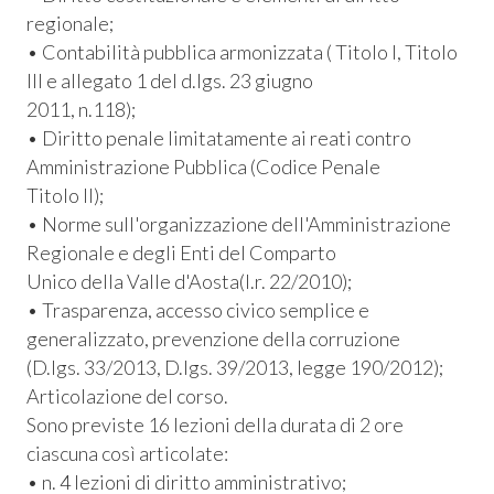
 Privacy
regionale;
• Contabilità pubblica armonizzata ( Titolo I, Titolo
leBlowing
III e allegato 1 del d.lgs. 23 giugno
2011, n.118);
• Diritto penale limitatamente ai reati contro
Amministrazione Pubblica (Codice Penale
Titolo II);
• Norme sull'organizzazione dell'Amministrazione
Regionale e degli Enti del Comparto
Unico della Valle d'Aosta(l.r. 22/2010);
• Trasparenza, accesso civico semplice e
generalizzato, prevenzione della corruzione
(D.lgs. 33/2013, D.lgs. 39/2013, legge 190/2012);
Articolazione del corso.
Sono previste 16 lezioni della durata di 2 ore
ciascuna così articolate:
• n. 4 lezioni di diritto amministrativo;