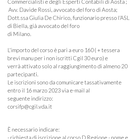
Commercialisti e degli Esperti Contabili di Aosta ;
Avv. Davide Rossi, avvocato del foro di Aosta;
Dott.ssa Giulia De Chirico, funzionario presso l’ASL
di Biella, già avvocato del foro
di Milano.
L'importo del corso è pari a euro 160 ( + tessera
brevi manu per i non iscritti Cgil 30 euro) e
verrà attivato solo al raggiungimento di almeno 20
partecipanti.
Le iscrizioni sono da comunicare tassativamente
entro il 16 marzo 2023 via e-mail al
seguente indirizzo:
corsifp@cgil.vda.it
È necessario indicare:
- richiesta di iscrizione al corso D Regione - nome e