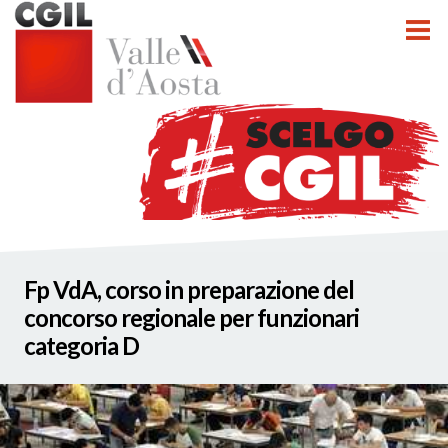
tti
Fp VdA, corso in preparazione del
nzioni
concorso regionale per funzionari
categoria D
nato INCA