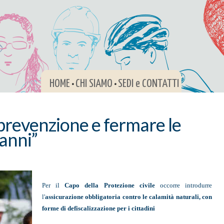
HOME
CHI SIAMO
SEDI e CONTATTI
•
•
a prevenzione e fermare le
anni”
Per il
Capo della Protezione civile
occorre introdurre
l'
assicurazione obbligatoria contro le calamità naturali, con
forme di defiscalizzazione per i cittadini