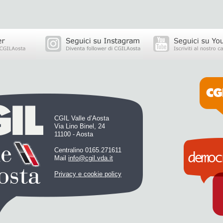
CGIL Valle d’Aosta
Via Lino Binel, 24
11100 - Aosta
Centralino 0165.271611
Mail
info@cgil.vda.it
Privacy e cookie policy