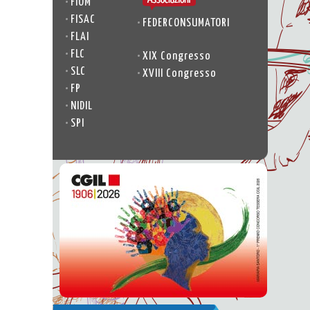
•
FIOM
•
FISAC
•
FEDERCONSUMATORI
•
FLAI
•
FLC
•
XIX Congresso
•
SLC
•
XVIII Congresso
•
FP
•
NIDIL
•
SPI