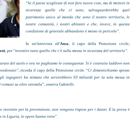
“
Se il paese scegliesse di non fare nuove cose, ma di mettere in
sicurezza quelle che ci sono, salvaguarderebbe quel
patrimonio unico al mondo che sono il nostro territorio, le
nostre comunità, i nostri abitanti e che, invece, in questa
condizione di generale abbandono è messo in pericolo”.
In un'intervista all'
Ansa
, il capo della Protezione civile,
oni
, per “
investire tutto quello che c'è sulla messa in sicurezza del territorio”.
rato del suolo e ora ne paghiamo le conseguenze. Si è costruito laddove non
 condonato”
, ricorda il capo della Protezione civile. “
Ci dimentichiamo spesso
egli ingegneri ha stimato che servirebbero 93 miliardi per la sola messa in
00 comuni su oltre ottomila
”, osserva Gabrielli.
no investite per la prevenzione, non vengono rispese per i danni. E la prova è
he in Liguria, le opere hanno retto
”.