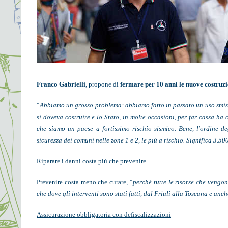
Franco Gabrielli
, propone di
fermare per 10 anni le nuove costruzi
“
Abbiamo un grosso problema: abbiamo fatto in passato un uso smisu
si doveva costruire e lo Stato, in molte occasioni, per far cassa ha
che siamo un paese a fortissimo rischio sismico. Bene, l'ordine d
sicurezza dei comuni nelle zone 1 e 2, le più a rischio. Significa 3.5
Riparare i danni costa più che prevenire
Prevenire costa meno che curare, “
perché tutte le risorse che vengo
che dove gli interventi sono stati fatti, dal Friuli alla Toscana e anc
Assicurazione obbligatoria con defiscalizzazioni