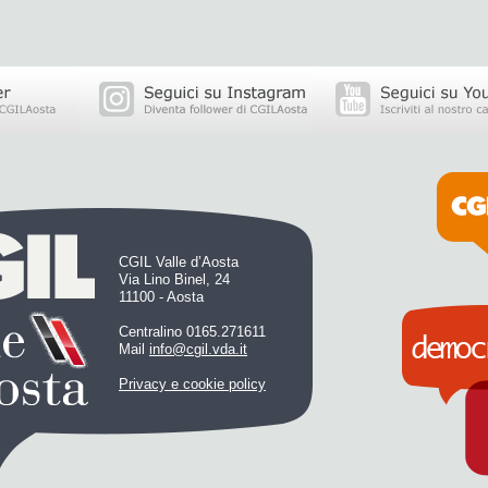
CGIL Valle d’Aosta
Via Lino Binel, 24
11100 - Aosta
Centralino 0165.271611
Mail
info@cgil.vda.it
Privacy e cookie policy