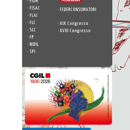
•
FIOM
•
FISAC
•
FEDERCONSUMATORI
•
FLAI
•
FLC
•
XIX Congresso
•
SLC
•
XVIII Congresso
•
FP
•
NIDIL
•
SPI