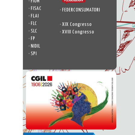
•
FIOM
•
FISAC
•
FEDERCONSUMATORI
•
FLAI
•
FLC
•
XIX Congresso
•
SLC
•
XVIII Congresso
•
FP
•
NIDIL
•
SPI