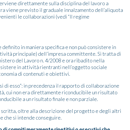
terviene direttamente sulla disciplina del lavoro a
altra viene previsto il graduale innalzamento dell’aliquota
nienti le collaborazioni (vedi “Il regime
 definito in maniera specifica e non può consistere in
tività principale) dell’impresa committente. Si tratta di
nistero del Lavoro n. 4/2008 e ora ribadito nella
sistere in attività rientranti nell’oggetto sociale
onomia di contenuti e obiettivi.
si di esso”: in precedenza il rapporto di collaborazione
tà, cui non era direttamente riconducibile un risultato
ducibile a un risultato finale e non parziale.
scritta, oltre alla descrizione del progetto e degli altri
ale che si intende conseguire.
di compiti meramente ripetitivi o esecutivi che