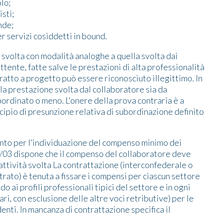
lo;
isti;
nde;
er servizi cosiddetti in bound.
 svolta con modalità analoghe a quella svolta dai
tente, fatte salve le prestazioni di alta professionalità
atto a progetto può essere riconosciuto illegittimo. In
la prestazione svolta dal collaboratore sia da
bordinato o meno. L'onere della prova contraria è a
cipio di presunzione relativa di subordinazione definito
ento per l’individuazione del compenso minimo dei
276/03 dispone che il compenso del collaboratore deve
attività svolta La contrattazione (interconfederale o
rato) è tenuta a fissare i compensi per ciascun settore
do ai profili professionali tipici del settore e in ogni
lari, con esclusione delle altre voci retributive) per le
nti. In mancanza di contrattazione specifica il