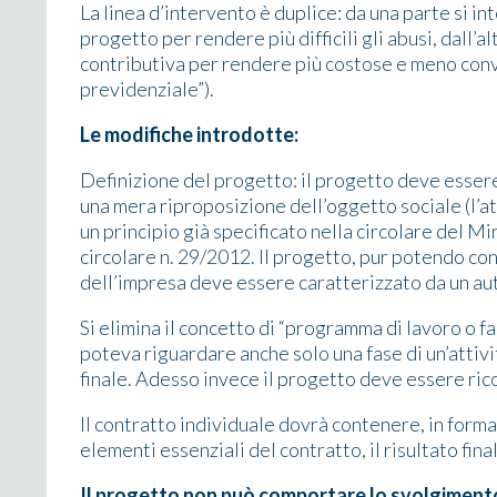
La linea d’intervento è duplice: da una parte si in
progetto per rendere più difficili gli abusi, dall’
contributiva per rendere più costose e meno conve
previdenziale”).
Le modifiche introdotte:
Definizione del progetto: il progetto deve essere
una mera riproposizione dell’oggetto sociale (l’at
un principio già specificato nella circolare del Mi
circolare n. 29/2012. Il progetto, pur potendo con
dell’impresa deve essere caratterizzato da un aut
Si elimina il concetto di “programma di lavoro o fa
poteva riguardare anche solo una fase di un’attivi
finale. Adesso invece il progetto deve essere ricon
Il contratto individuale dovrà contenere, in forma 
elementi essenziali del contratto, il risultato fin
Il progetto non può comportare lo svolgimento 