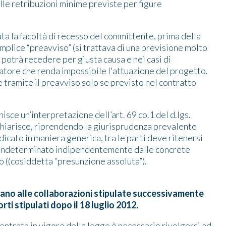
e retribuzioni minime previste per figure
ta la facoltà di recesso del committente, prima della
mplice “preavviso” (si trattava di una previsione molto
 potrà recedere per giusta causa e nei casi di
atore che renda impossibile l'attuazione del progetto.
 tramite il preavviso solo se previsto nel contratto
nisce un’interpretazione dell’art. 69 co.1 del d.lgs.
chiarisce, riprendendo la giurisprudenza prevalente
dicato in maniera generica, tra le parti deve ritenersi
o indeterminato indipendentemente dalle concrete
rto ((cosiddetta “presunzione assoluta”).
icano alle collaborazioni stipulate successivamente
orti stipulati dopo il 18 luglio 2012.
’entrata in vigore della legge è necessario rivolgersi ad