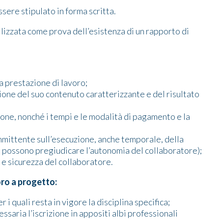
ssere stipulato in forma scritta.
ilizzata come prova dell’esistenza di un rapporto di
a prestazione di lavoro;
zione del suo contenuto caratterizzante e del risultato
ione, nonché i tempi e le modalità di pagamento e la
mittente sull’esecuzione, anche temporale, della
n possono pregiudicare l’autonomia del collaboratore);
e e sicurezza del collaboratore.
oro a progetto:
 i quali resta in vigore la disciplina specifica;
essaria l’iscrizione in appositi albi professionali