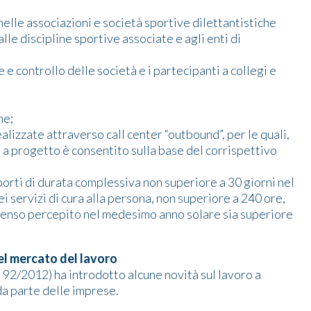
nelle associazioni e società sportive dilettantistiche
alle discipline sportive associate e agli enti di
e controllo delle società e i partecipanti a collegi e
ne;
realizzate attraverso call center “outbound”, per le quali,
ne a progetto è consentito sulla base del corrispettivo
porti di durata complessiva non superiore a 30 giorni nel
i servizi di cura alla persona, non superiore a 240 ore,
mpenso percepito nel medesimo anno solare sia superiore
el mercato del lavoro
 92/2012) ha introdotto alcune novità sul lavoro a
 da parte delle imprese.