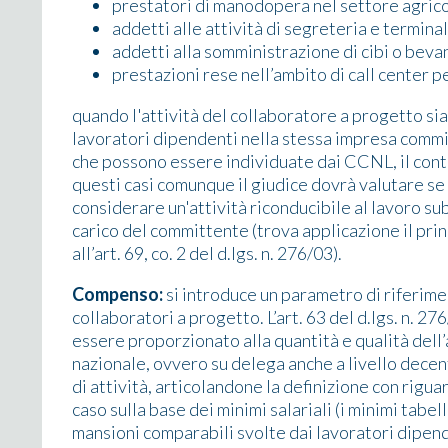
prestatori di manodopera nel settore agrico
addetti alle attività di segreteria e terminal
addetti alla somministrazione di cibi o beva
prestazioni rese nell’ambito di call center p
quando l'attività del collaboratore a progetto sia
lavoratori dipendenti nella stessa impresa commit
che possono essere individuate dai CCNL, il contr
questi casi comunque il giudice dovrà valutare se 
considerare un'attività riconducibile al lavoro su
carico del committente (trova applicazione il prin
all’art. 69, co. 2 del d.lgs. n. 276/03).
Compenso:
si introduce un parametro di riferim
collaboratori a progetto. L’art. 63 del d.lgs. n. 
essere proporzionato alla quantità e qualità dell’
nazionale, ovvero su delega anche a livello decent
di attività, articolandone la definizione con riguar
caso sulla base dei minimi salariali (i minimi tabel
mansioni comparabili svolte dai lavoratori dipende