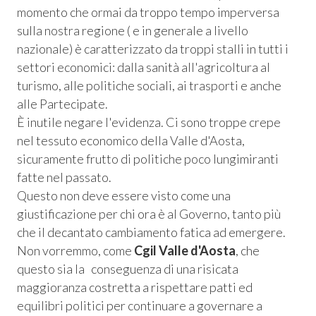
 Privacy
momento che ormai da troppo tempo imperversa
sulla nostra regione ( e in generale a livello
nazionale) è caratterizzato da troppi stalli in tutti i
leBlowing
settori economici: dalla sanità all'agricoltura al
turismo, alle politiche sociali, ai trasporti e anche
alle Partecipate.
È inutile negare l'evidenza. Ci sono troppe crepe
nel tessuto economico della Valle d'Aosta,
sicuramente frutto di politiche poco lungimiranti
fatte nel passato.
Questo non deve essere visto come una
giustificazione per chi ora è al Governo, tanto più
che il decantato cambiamento fatica ad emergere.
Non vorremmo, come
Cgil Valle d'Aosta
, che
questo sia la conseguenza di una risicata
maggioranza costretta a rispettare patti ed
equilibri politici per continuare a governare a