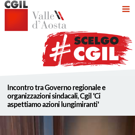
tti
Incontro tra Governo regionale e
nzioni
organizzazioni sindacali, Cgil 'Ci
aspettiamo azioni lungimiranti'
nato INCA