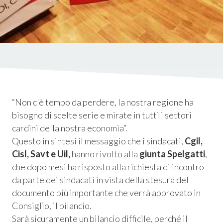
“
Non c'è tempo da perdere, la nostra regione ha
bisogno di scelte serie e mirate in tutti i settori
cardini della nostra economia
”.
Questo in sintesi il messaggio che i sindacati,
Cgil,
Consum.
Cisl, Savt e Uil,
hanno rivolto alla
giunta Spelgatti
,
che dopo mesi ha risposto alla richiesta di incontro
esso
da parte dei sindacati in vista della stesura del
documento più importante che verrà approvato in
siamo
Consiglio, il bilancio.
Sarà sicuramente un bilancio difficile, perché il