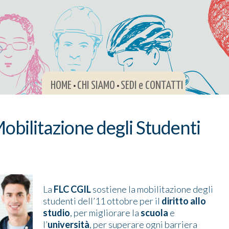
HOME
CHI SIAMO
SEDI e CONTATTI
•
•
obilitazione degli Studenti
La
FLC CGIL
sostiene la mobilitazione degli
studenti dell’11 ottobre per il
diritto allo
studio
, per migliorare la
scuola
e
l’
università
, per superare ogni barriera