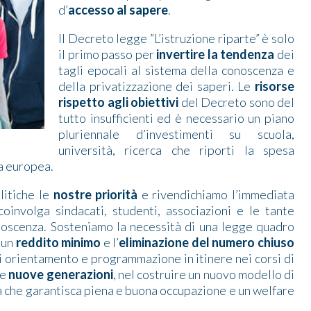
d’
accesso al sapere
.
Il Decreto legge ”L’istruzione riparte” è solo
il primo passo per
invertire la tendenza
dei
tagli epocali al sistema della conoscenza e
della privatizzazione dei saperi. Le
risorse
rispetto agli
obiettivi
del Decreto sono del
tutto insufficienti ed è necessario un piano
pluriennale d’investimenti su scuola,
università, ricerca che riporti la spesa
ia europea.
litiche le
nostre priorità
e rivendichiamo l’immediata
involga sindacati, studenti, associazioni e le tante
oscenza. Sosteniamo la necessità di una legge quadro
i un
reddito
minimo
e l’
eliminazione del
numero chiuso
 orientamento e programmazione in itinere nei corsi di
le
nuove generazioni
, nel costruire un nuovo modello di
a che garantisca piena e buona occupazione e un welfare