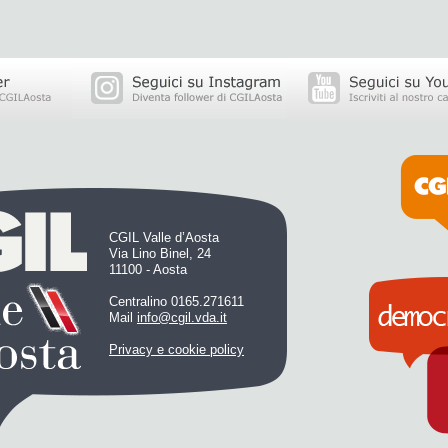
CGIL Valle d’Aosta
Via Lino Binel, 24
11100 - Aosta
Centralino 0165.271611
Mail
info@cgil.vda.it
Privacy e cookie policy