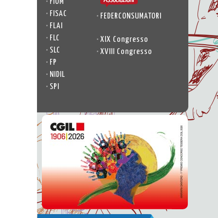
•
FIOM
•
FISAC
•
FEDERCONSUMATORI
•
FLAI
•
FLC
•
XIX Congresso
•
SLC
•
XVIII Congresso
•
FP
•
NIDIL
•
SPI