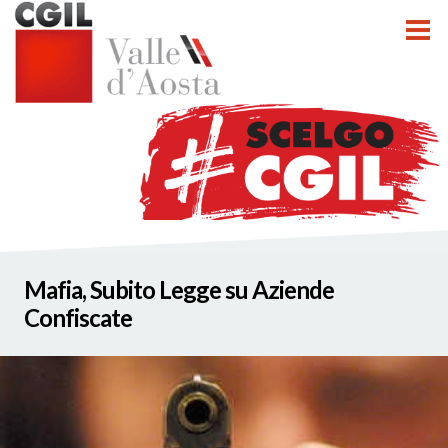
tti
Mafia, Subito Legge su Aziende
nzioni
Confiscate
nato INCA