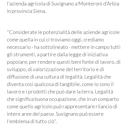
l'azienda agricola di Suvignano a Monteroni d'Arbia
in provincia Siena.
"
Considerate le potenzialità delle aziende agricole
come quella in cui ci troviamo oggi, crediamo
necessario
- ha sottolineato -
mettere in campo tutti
gli strumenti, a partire dalla legge di iniziativa
popolare, per rendere questi beni fonte di lavoro, di
sviluppo, di valorizzazione del territorio e di
diffusione di una cultura di legalità. Legalità che
diventa così qualcosa di tangibile, come lo sono il
Consum.
lavoro e i prodotti che può dare la terra. Legalità
che significa buona occupazione, che in un comparto
esso
come quello agricolo può rappresentare rilancio di
intere aree del paese. Suvignano può essere
siamo
l'emblema di tutto ciò".