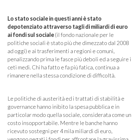
 Privacy
Lo stato sociale in questi anni è stato
leBlowing
depotenziato attraverso tagli di miliardi di euro
ai fondi sul sociale
(il fondo nazionale per le
politiche sociali è stato più che dimezzato dal 2008
ad oggi) e ai trasferimenti a regioni e comuni,
penalizzando prima le fasce più deboli ed a seguire i
ceti medi. Chi ha fatto e fa più fatica, continua a
rimanere nella stessa condizione di difficoltà.
Le politiche di austerità ed i trattati di stabilità e
governance hanno inibito la spesa pubblica e in
particolar modo quella sociale, considerata come un
costo insopportabile. Mentre le banche hanno
ricevuto sostegni per 4 mila miliardi di euro,
vengono negati i fondi per affrontare la gravissima