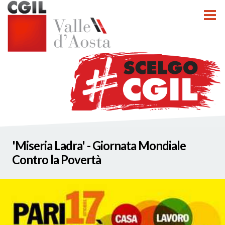
tti
'Miseria Ladra' - Giornata Mondiale
nzioni
Contro la Povertà
nato INCA