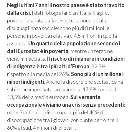
Negli ultimi 7 anni il nostro paese è stato travolto
dalla crisi.
I dati fotografano un' Italia fragile,
povera, segnata dalla disoccupazione e dalla
disuguaglianza sociale: sono più di 8 milioni le
persone in povertà relativa e 4,5 milioni in quella
assoluta.
Un quarto della popolazione secondo i
dati Eurostat è in povertà,
mentre un terzo ne
viene minacciata.
Il rischio di rimanere in condizioni
di indigenza è tra i più alti d’Europa:
32,3%
rispetto alla media del 26%.
Sono più di un milione i
minori indigenti.
Anche la dispersione scolastica ha
subito un impennata, arrivando al 17,6% contro il
Consum.
13,5% della media europea.
Sul versante
occupazionale viviamo una crisi senza precedenti:
esso
oltre 3 milioni di disoccupati, più del 40% di
disoccupazione tra i giovani con punte ben oltre il
siamo
60% al sud, 4 milioni di precari.