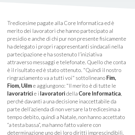
Tredicesime pagate alla Core Informatica ed è
merito dei lavoratori che hanno partecipato al
presidio e anche di chi pur non presente fisicamente
ha delegato i propri rappresentanti sindacali nella
partecipazione e ha sostenuto l’iniziativa
attraverso messaggi e telefonate. Quello che conta
è il risultato ed è stato ottenuto. "Quindi il nostro
ringraziamento va a tutti voi" sottolineano
Fim,
Fiom, Uilm
e aggiungono: "Il merito è di tutte le
Consum.
lavoratrici
e i
lavoratori
della
Core Informatica
,
perché davanti a una decisione inaccettabile da
esso
parte dell’azienda di non versare la tredicesima a
tempo debito, quindi a Natale, non hanno accettato
siamo
“a testa bassa”, ma hanno fatto valere con
determinazione uno dei loro diritti imprescindibili.