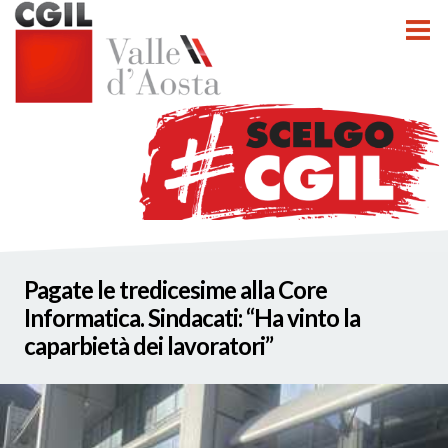
tti
Pagate le tredicesime alla Core
nzioni
Informatica. Sindacati: “Ha vinto la
caparbietà dei lavoratori”
nato INCA