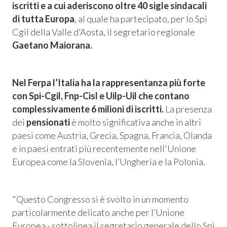
iscritti e a cui aderiscono oltre 40 sigle sindacali
di tutta Europa
, al quale ha partecipato, per lo Spi
Cgil della Valle d'Aosta, il segretario regionale
Gaetano Maiorana.
Nel Ferpa l’Italia ha la rappresentanza più forte
con Spi-Cgil, Fnp-Cisl e Uilp-Uil che contano
complessivamente 6 milioni di iscritti.
La presenza
dei
pensionati
è molto significativa anche in altri
paesi come Austria, Grecia, Spagna, Francia, Olanda
e in paesi entrati più recentemente nell'Unione
Consum.
Europea come la Slovenia, l’Ungheria e la Polonia.
esso
"Questo Congresso si è svolto in un momento
siamo
particolarmente delicato anche per l’Unione
Europea
- sottolinea il segretario generale dello Spi