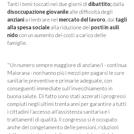
Tanti i temi toccati nei due giorni di
dibattito;
dalla
disoccupazione giovanile
alle difficoltà degli
anziani
a rientrare nel
mercato del lavoro
, dai
tagli
alla spesa sociale
alla riduzione dei
posti in asili
nido
con un aumento dei costi a carico delle
famiglie.
"Un numero sempre maggiore di anziane/i
- continua
Maiorana -
non hanno più i mezzi per pagarsi le cure
sanitarie preventive e primarie adeguate, con
conseguenti immediate sull’invecchiamento in
buona salute. Di fatto sono stati azzerati i progressi
compiuti negli ultimi trenta anni per garantire a tutti
i cittadini l’accesso all’assistenza sanitaria e i
trattamenti di qualità. Il congresso si è occupato
anche del congelamento delle pensioni, riduzioni