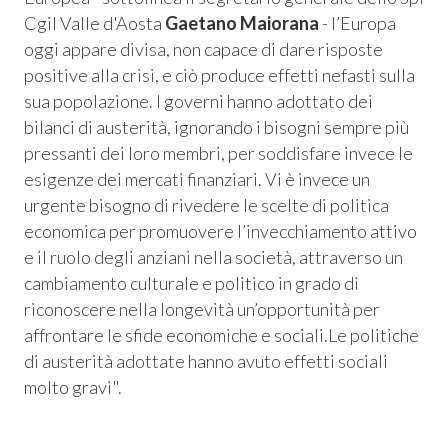
 Privacy
Cgil Valle d'Aosta
Gaetano Maiorana
-
l’Europa
oggi appare divisa, non capace di dare risposte
leBlowing
positive alla crisi, e ciò produce effetti nefasti sulla
sua popolazione. I governi hanno adottato dei
bilanci di austerità, ignorando i bisogni sempre più
pressanti dei loro membri, per soddisfare invece le
esigenze dei mercati finanziari. Vi è invece un
urgente bisogno di rivedere le scelte di politica
economica per promuovere l’invecchiamento attivo
e il ruolo degli anziani nella società, attraverso un
cambiamento culturale e politico in grado di
riconoscere nella longevità un’opportunità per
affrontare le sfide economiche e sociali.Le politiche
di austerità adottate hanno avuto effetti sociali
molto gravi".