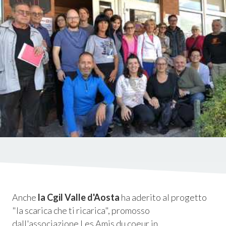
istica
ms
em
Anche
la Cgil Valle d'Aosta
ha aderito al progetto
"la scarica che ti ricarica", promosso
dall'associazione Les Amis du coeur in