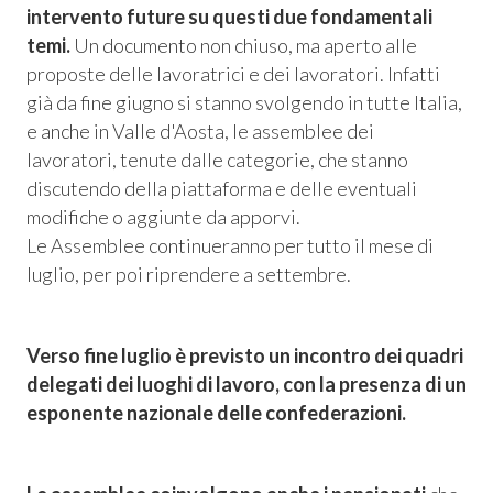
intervento future su questi due fondamentali
temi.
Un documento non chiuso, ma aperto alle
proposte delle lavoratrici e dei lavoratori. Infatti
già da fine giugno si stanno svolgendo in tutte Italia,
e anche in Valle d'Aosta, le assemblee dei
lavoratori, tenute dalle categorie, che stanno
discutendo della piattaforma e delle eventuali
modifiche o aggiunte da apporvi.
Le Assemblee continueranno per tutto il mese di
luglio, per poi riprendere a settembre.
Consum.
Verso fine luglio è previsto un incontro dei quadri
delegati dei luoghi di lavoro, con la presenza di un
esso
esponente nazionale delle confederazioni.
siamo