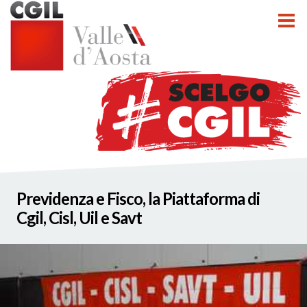
tti
Previdenza e Fisco, la Piattaforma di
nzioni
Cgil, Cisl, Uil e Savt
nato INCA