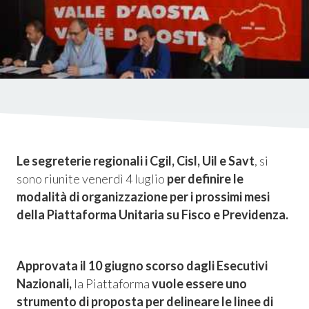
istica
ms
em
Le segreterie regionali i Cgil, Cisl, Uil e Savt
, si
sono riunite venerdì 4 luglio
per definire le
modalità di organizzazione per i prossimi mesi
della Piattaforma Unitaria su Fisco e Previdenza.
Approvata il 10 giugno scorso dagli Esecutivi
Nazionali,
la Piattaforma
vuole essere uno
strumento di proposta per delineare le linee di