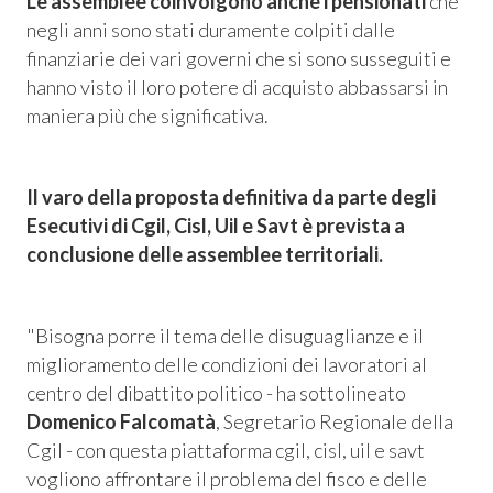
Le assemblee coinvolgono anche i pensionati
che
 Privacy
negli anni sono stati duramente colpiti dalle
finanziarie dei vari governi che si sono susseguiti e
leBlowing
hanno visto il loro potere di acquisto abbassarsi in
maniera più che significativa.
Il varo della proposta definitiva da parte degli
Esecutivi di Cgil, Cisl, Uil e Savt è prevista a
conclusione delle assemblee territoriali.
"Bisogna porre il tema delle disuguaglianze e il
miglioramento delle condizioni
dei lavoratori al
centro del dibattito politico
- ha sottolineato
Domenico Falcomatà
, Segretario Regionale della
Cgil -
con questa piattaforma cgil, cisl, uil e savt
vogliono affrontare il problema del fisco e delle