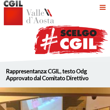
tti
Rappresentanza: CGIL, testo Odg
nzioni
Approvato dal Comitato Direttivo
nato INCA