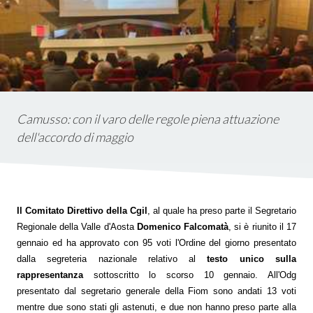
istica
ms
em
Camusso: con il varo delle regole piena attuazione
dell'accordo di maggio
Il Comitato Direttivo della Cgil
, al quale ha preso parte il Segretario
Regionale della Valle d'Aosta
Domenico Falcomatà
, si è riunito il 17
gennaio ed ha approvato
con 95 voti l'Ordine del giorno presentato
dalla segreteria nazionale relativo al
testo unico sulla
rappresentanza
sottoscritto lo scorso 10 gennaio. All'Odg
presentato dal segretario generale della Fiom sono andati 13 voti
mentre due sono stati gli astenuti,
e due non hanno preso parte alla