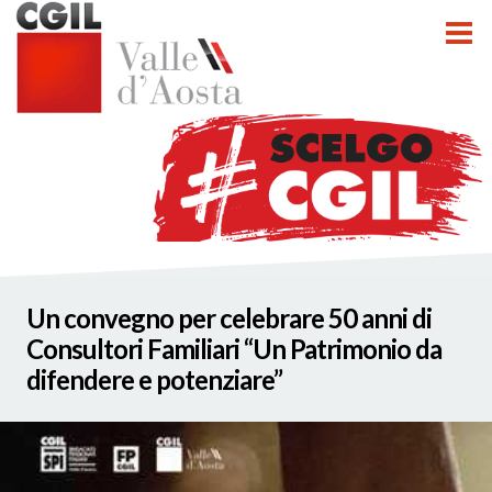
tti
Un convegno per celebrare 50 anni di
nzioni
Consultori Familiari “Un Patrimonio da
difendere e potenziare”
nato INCA