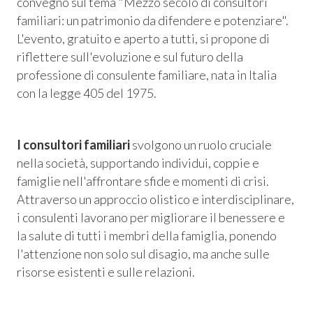
convegno sul tema "Mezzo secolo di consultori
 Privacy
familiari: un patrimonio da difendere e potenziare".
L'evento, gratuito e aperto a tutti, si propone di
leBlowing
riflettere sull'evoluzione e sul futuro della
professione di consulente familiare, nata in Italia
con la legge 405 del 1975.
I consultori familiari
svolgono un ruolo cruciale
nella società, supportando individui, coppie e
famiglie nell'affrontare sfide e momenti di crisi.
Attraverso un approccio olistico e interdisciplinare,
i consulenti lavorano per migliorare il benessere e
la salute di tutti i membri della famiglia, ponendo
l'attenzione non solo sul disagio, ma anche sulle
risorse esistenti e sulle relazioni.