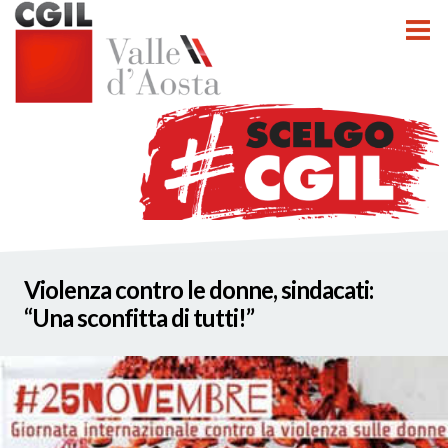
tti
Violenza contro le donne, sindacati:
nzioni
“Una sconfitta di tutti!”
nato INCA