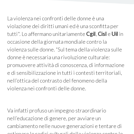
La violenza nei confronti delle donne è una
violazione dei diritti umani ed è una sconfitta per
tutti". Lo affermano unitariamente
Cgil
,
Cisl
e
Uil
in
occasione della giornata mondiale contro la
violenza sulle donne. “Sul tema della violenza sulle
donne è necessaria una rivoluzione culturale:
promuovere attività di conoscenza, di informazione
e di sensibilizzazione in tutti i contesti territoriali,
nell’ottica del contrasto del fenomeno della
violenza nei confronti delle donne.
Consum.
esso
Va infatti profuso un impegno straordinario
nell’educazione di genere, per avviare un
siamo
cambiamento nelle nuove generazioni e tentare di
estirpare le radici culturali della violenza contro le