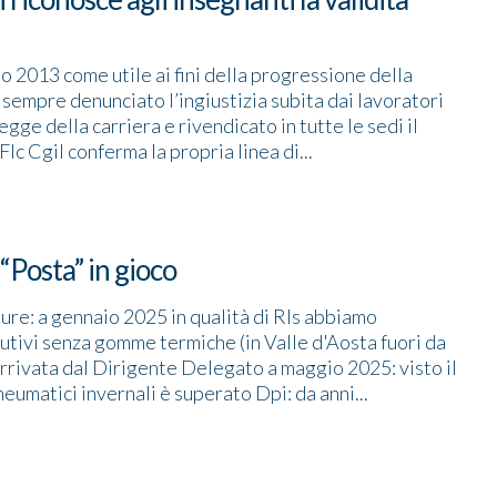
o 2013 come utile ai fini della progressione della
 sempre denunciato l’ingiustizia subita dai lavoratori
gge della carriera e rivendicato in tutte le sedi il
Flc Cgil conferma la propria linea di...
 “Posta” in gioco
re: a gennaio 2025 in qualità di Rls abbiamo
tutivi senza gomme termiche (in Valle d'Aosta fuori da
arrivata dal Dirigente Delegato a maggio 2025: visto il
eumatici invernali è superato Dpi: da anni...