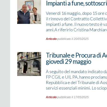
Impianti a fune, sottoscri
Venerdì 16 maggio, dopo 15 ore di 
il rinnovo del Contratto Colletti
impianti a fune. Il nuovo testo è 
anni.A riferirlo Cristina Marchiar
Articolo
pubblicato il 20/05/2025
Tribunale e Procura di A
giovedì 29 maggio
A seguito del mandato indicato d
FP CGIL e UIL PA, hanno proclama
Repubblica e del Tribunale di Ao
servizi essenziali minimi. Lo sciop
Articolo
pubblicato il 17/05/2025