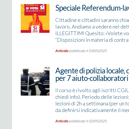
Speciale Referendum-lavor
Cittadine e cittadini saranno chiam
lavoro. Andiamo a vedere nel de
ILLEGITTIMI Quesito: «Volete voi 
“Disposizioni in materia di contra
Articolo
pubblicato il 03/05/2025
Agente di polizia locale,
per 7 aiuto-collaboratori
Il corso è rivolto agli iscritti CGI
chiedi info). Periodo delle lezion
lezioni di 2h a settimana (per un 
da definirsi indicativamente il m
Articolo
pubblicato il 02/05/2025