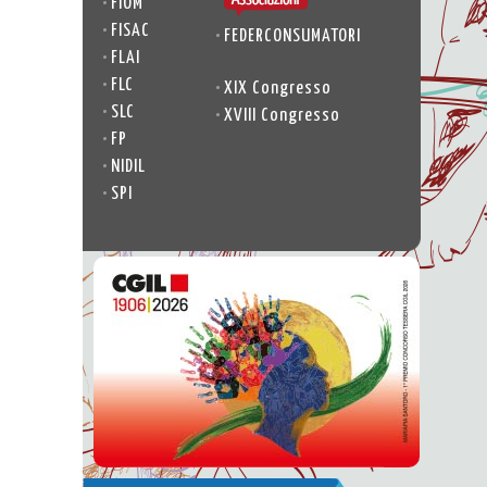
•
FIOM
•
FISAC
•
FEDERCONSUMATORI
•
FLAI
•
FLC
•
XIX Congresso
•
SLC
•
XVIII Congresso
•
FP
•
NIDIL
•
SPI