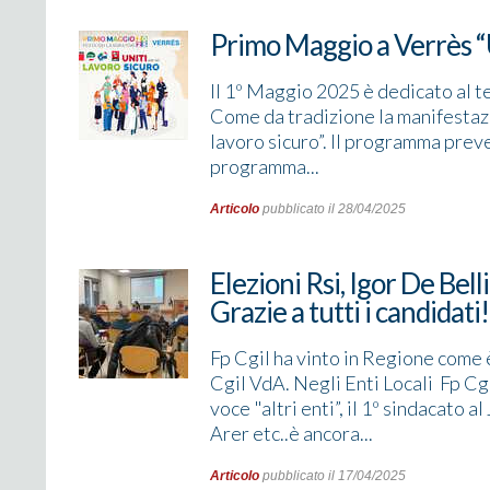
Primo Maggio a Verrès “U
Il 1º Maggio 2025 è dedicato al te
Come da tradizione la manifestazi
lavoro sicuro”. Il programma preved
programma...
Articolo
pubblicato il 28/04/2025
Elezioni Rsi, Igor De Belli
Grazie a tutti i candidati!
Fp Cgil ha vinto in Regione come 
Cgil VdA. Negli Enti Locali Fp Cgil
voce "altri enti”, il 1º sindacato a
Arer etc..è ancora...
Articolo
pubblicato il 17/04/2025