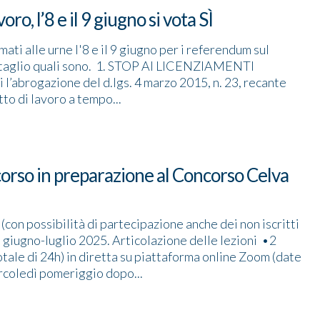
o, l’8 e il 9 giugno si vota SÌ
ati alle urne l'8 e il 9 giugno per i referendum sul
ttaglio quali sono. 1. STOP AI LICENZIAMENTI
l’abrogazione del d.lgs. 4 marzo 2015, n. 23, recante
tto di lavoro a tempo...
 corso in preparazione al Concorso Celva
L (con possibilità di partecipazione anche dei non iscritti
i: giugno-luglio 2025. Articolazione delle lezioni •2
totale di 24h) in diretta su piattaforma online Zoom (date
ercoledì pomeriggio dopo...