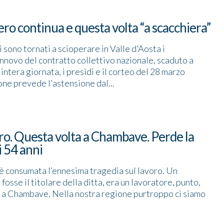
ero continua e questa volta “a scacchiera”
i sono tornati a scioperare in Valle d'Aosta i
innovo del contratto collettivo nazionale, scaduto a
ntera giornata, i presìdi e il corteo del 28 marzo
one prevede l'astensione dal...
ro. Questa volta a Chambave. Perde la
 54 anni
i è consumata l’ennesima tragedia sul lavoro. Un
osse il titolare della ditta, era un lavoratore, punto,
ere a Chambave. Nella nostra regione purtroppo ci siamo
.