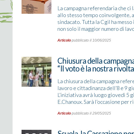
La campagna referendaria che ci l
allo stesso tempo coinvolgente, 
sindacato. Tutta la Cgil ha messo
non solo il maggior numero di lavo
Articolo
pubblicato il 10/06/2025
Chiusura della campagna
“Il voto è la nostra rivolta
La chiusura della campagna refer
lavoro e cittadinanza dell’8 e 9 g
L’iniziativa avrà luogo giovedì 5 
E.Chanoux. Sarà l’occasione per ri
Articolo
pubblicato il 29/05/2025
Scuola, la Cassazione non