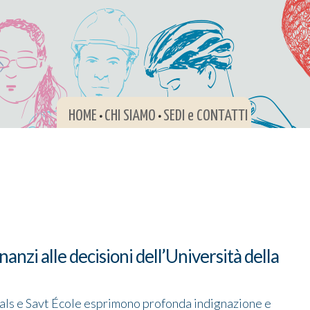
HOME
CHI SIAMO
SEDI e CONTATTI
•
•
nanzi alle decisioni dell’Università della
 Snals e Savt École esprimono profonda indignazione e