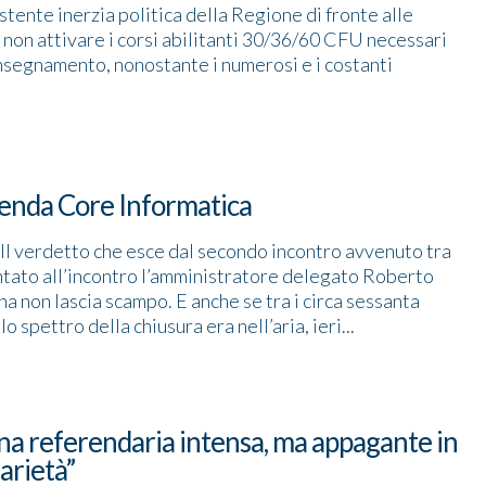
tente inerzia politica della Regione di fronte alle
 non attivare i corsi abilitanti 30/36/60 CFU necessari
’insegnamento, nonostante i numerosi e i costanti
zienda Core Informatica
Il verdetto che esce dal secondo incontro avvenuto tra
entato all’incontro l’amministratore delegato Roberto
a non lascia scampo. E anche se tra i circa sessanta
 spettro della chiusura era nell’aria, ieri...
na referendaria intensa, ma appagante in
darietà”