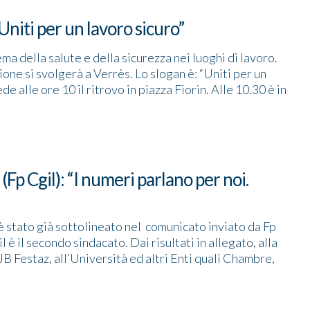
niti per un lavoro sicuro”
ma della salute e della sicurezza nei luoghi di lavoro.
one si svolgerà a Verrès. Lo slogan è: “Uniti per un
e alle ore 10 il ritrovo in piazza Fiorìn. Alle 10.30 è in
 (Fp Cgil): “I numeri parlano per noi.
è stato già sottolineato nel comunicato inviato da Fp
 è il secondo sindacato. Dai risultati in allegato, alla
l JB Festaz, all’Università ed altri Enti quali Chambre,