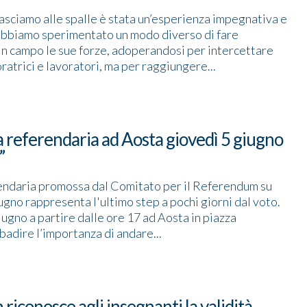
asciamo alle spalle è stata un’esperienza impegnativa e
abbiamo sperimentato un modo diverso di fare
 in campo le sue forze, adoperandosi per intercettare
ratrici e lavoratori, ma per raggiungere...
 referendaria ad Aosta giovedì 5 giugno
”
endaria promossa dal Comitato per il Referendum su
iugno rappresenta l'ultimo step a pochi giorni dal voto.
giugno a partire dalle ore 17 ad Aosta in piazza
badire l’importanza di andare...
 riconosce agli insegnanti la validità