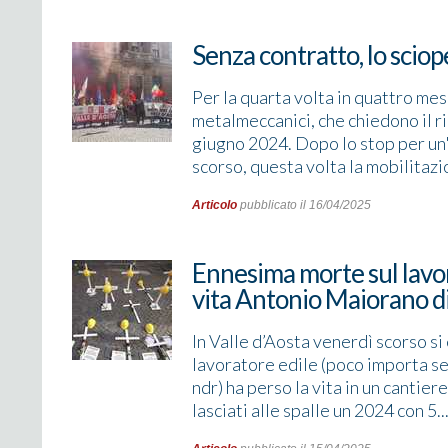
Senza contratto, lo sciop
Per la quarta volta in quattro mes
metalmeccanici, che chiedono il r
giugno 2024. Dopo lo stop per un'i
scorso, questa volta la mobilitazi
Articolo
pubblicato il 16/04/2025
Ennesima morte sul lavo
vita Antonio Maiorano di
In Valle d’Aosta venerdì scorso s
lavoratore edile (poco importa se f
ndr) ha perso la vita in un canti
lasciati alle spalle un 2024 con 5..